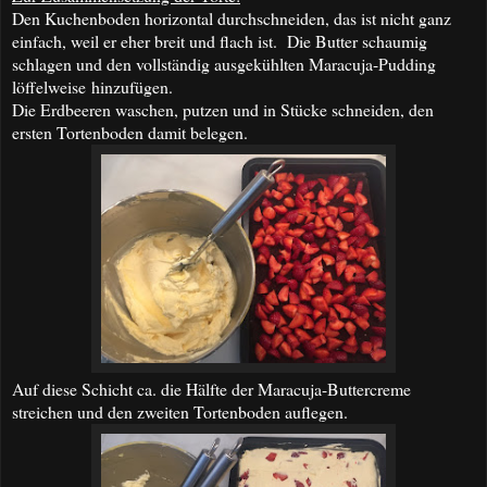
Den Kuchenboden horizontal durchschneiden, das ist nicht ganz
einfach, weil er eher brei
t und flach ist.
Die Butter schaumig
schla
g
en und den vollständig ausgekühlten Maracuja
-P
udding
löffelwei
se
hinzu
f
ügen.
Die Erdbeeren waschen, putzen und in Stücke schneiden, den
ersten Tortenboden damit belegen.
Auf diese Schicht ca. die Hälfte der Maracuja-Buttercreme
streichen und den zweiten Tortenboden auflegen.