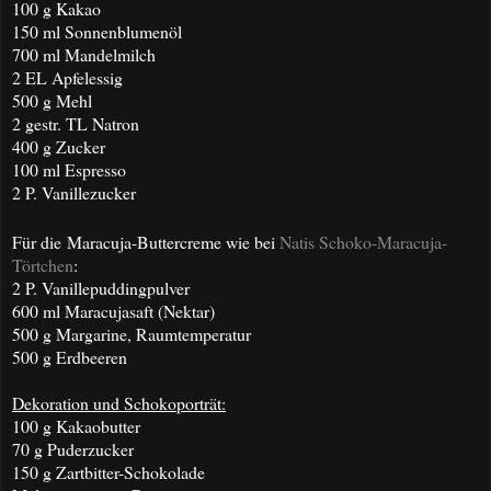
100 g Kakao
150 ml Sonnenblumenöl
700 ml Mandelmilch
2 EL Apfelessig
500 g Mehl
2 gestr. TL Natron
400 g Zucker
100 ml Espresso
2 P. Vanillezucker
Für die Maracuja-Buttercreme wie bei
Natis Schoko-Maracuja-
Törtchen
:
2 P. Vanillepuddingpulver
600 ml Maracujasaft (Nektar)
500 g Margarine, Raumtemperatur
500 g Erdbeeren
Dekoration und Schokoporträt:
10
0 g Kakaobutter
70 g Puderzucker
150 g Zartbitter-Schokolade