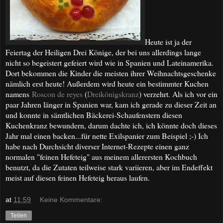
Heute ist ja der
Feiertag der Heiligen Drei Könige, der bei uns allerdings lange
nicht so begeistert gefeiert wird wie in Spanien und Lateinamerika.
Dort bekommen die Kinder die meisten ihrer Weihnachtsgeschenke
nämlich erst heute! Außerdem wird heute ein bestimmter Kuchen
namens
Roscon de reyes
(
Dreikönigskranz
) verzehrt. Als ich vor ein
paar Jahren länger in Spanien war, kam ich gerade zu dieser Zeit an
und konnte in sämtlichen Bäckerei-Schaufenstern diesen
Kuchenkranz bewundern, darum dachte ich, ich könnte doch dieses
Jahr mal einen backen...für nette Exilspanier zum Beispiel ;-) Ich
habe nach Durchsicht diverser Internet-Rezepte einen ganz
normalen "feinen Hefeteig" aus meinem allerersten Kochbuch
benutzt, da die Zutaten teilweise stark variieren, aber im Endeffekt
meist auf diesen feinen Hefeteig heraus laufen.
at
11:59
Keine Kommentare:
Teilen