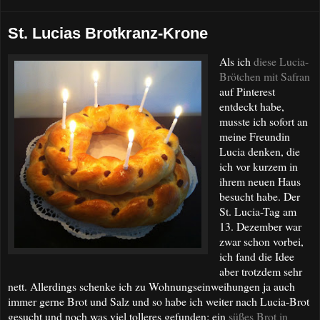
St. Lucias Brotkranz-Krone
Als ich
diese Lucia-
Brötchen mit Safran
auf Pinterest
entdeckt habe,
musste ich sofort an
meine Freundin
Lucia denken, die
ich vor kurzem in
ihrem neuen Haus
besucht habe. Der
St. Lucia-Tag am
13. Dezember war
zwar schon vorbei,
ich fand die Idee
aber trotzdem sehr
nett. Allerdings schenke ich zu Wohnungseinweihungen ja auch
immer gerne Brot und Salz und so habe ich weiter nach Lucia-Brot
gesucht und noch was viel tolleres gefunden: ein
süßes Brot in