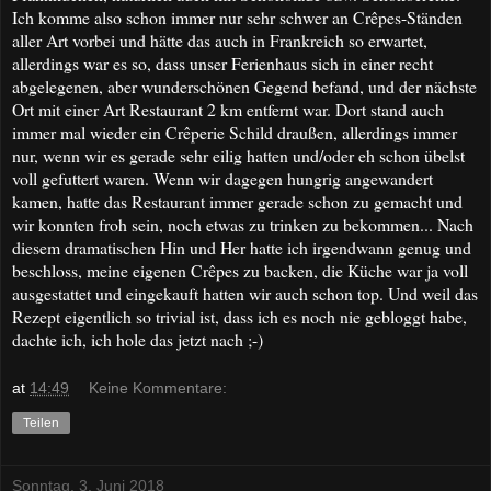
Ich komme also schon immer nur sehr schwer an Crêpes-Ständen
aller Art vorbei und hätte das auch in Frankreich so erwartet,
allerdings war es so, dass unser Ferienhaus sich in einer recht
abgelegenen, aber wunderschönen Gegend befand, und der nächste
Ort mit einer Art Restaurant 2 km entfernt war. Dort stand auch
immer mal wieder ein Crêperie Schild draußen, allerdings immer
nur, wenn wir es gerade sehr eilig hatten und/oder eh schon übelst
voll gefuttert waren. Wenn wir dagegen hungrig angewandert
kamen, hatte das Restaurant immer gerade schon zu gemacht und
wir konnten froh sein, noch etwas zu trinken zu bekommen... Nach
diesem dramatischen Hin und Her hatte ich irgendwann genug und
beschloss, meine eigenen Crêpes zu backen, die Küche war ja voll
ausgestattet und eingekauft hatten wir auch schon top. Und weil das
Rezept eigentlich so trivial ist, dass ich es noch nie gebloggt habe,
dachte ich, ich hole das jetzt nach ;-)
at
14:49
Keine Kommentare:
Teilen
Sonntag, 3. Juni 2018