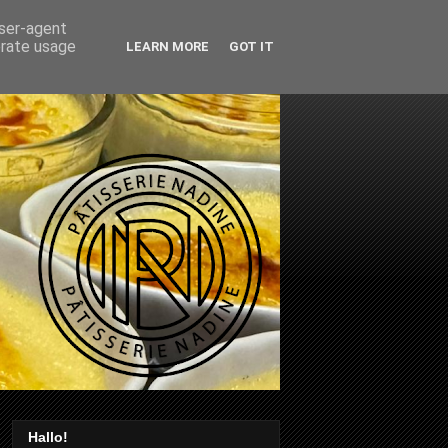
user-agent
erate usage
LEARN MORE
GOT IT
Hallo!