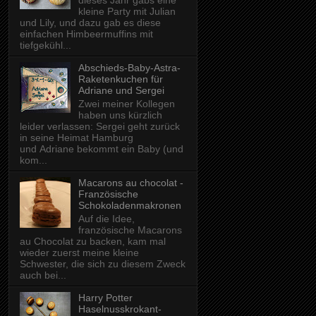
dieses Jahr gabs eine
kleine Party mit Julian
und Lily, und dazu gab es diese
einfachen Himbeermuffins mit
tiefgekühl...
Abschieds-Baby-Astra-
Raketenkuchen für
Adriane und Sergei
Zwei meiner Kollegen
haben uns kürzlich
leider verlassen: Sergei geht zurück
in seine Heimat Hamburg
und Adriane bekommt ein Baby (und
kom...
Macarons au chocolat -
Französische
Schokoladenmakronen
Auf die Idee,
französische Macarons
au Chocolat zu backen, kam mal
wieder zuerst meine kleine
Schwester, die sich zu diesem Zweck
auch bei...
Harry Potter
Haselnusskrokant-