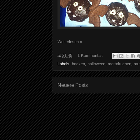
Weiterlesen »
at
21:45
1 Kommentar:
Labels:
backen
,
halloween
,
mottokuchen
,
muf
Neuere Posts