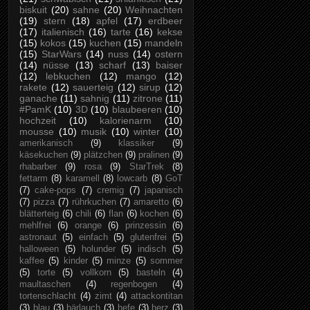
biskuit
(20)
sahne
(20)
Weihnachten
(19)
stern
(18)
apfel
(17)
erdbeer
(17)
italienisch
(16)
tarte
(16)
kekse
(15)
kokos
(15)
kuchen
(15)
mandeln
(15)
StarWars
(14)
nuss
(14)
ostern
(14)
nüsse
(13)
scharf
(13)
baiser
(12)
lebkuchen
(12)
mango
(12)
rakete
(12)
sauerteig
(12)
sirup
(12)
ganache
(11)
sahnig
(11)
zitrone
(11)
#PamK
(10)
3D
(10)
blaubeeren
(10)
hochzeit
(10)
kalorienarm
(10)
mousse
(10)
musik
(10)
winter
(10)
amerikanisch
(9)
klassiker
(9)
käsekuchen
(9)
plätzchen
(9)
pralinen
(9)
rhabarber
(9)
rosa
(9)
StarTrek
(8)
fettarm
(8)
karamell
(8)
lowcarb
(8)
GoT
(7)
cake-pops
(7)
cremig
(7)
japanisch
(7)
pizza
(7)
rührkuchen
(7)
amaretto
(6)
blätterteig
(6)
chili
(6)
flan
(6)
kochen
(6)
mehlfrei
(6)
orange
(6)
prinzessin
(6)
astronaut
(5)
einfach
(5)
glutenfrei
(5)
halloween
(5)
holunder
(5)
indisch
(5)
kaffee
(5)
kinder
(5)
minze
(5)
sommer
(5)
torte
(5)
vollkorn
(5)
basteln
(4)
maultaschen
(4)
regenbogen
(4)
tortenschlacht
(4)
zimt
(4)
attackontitan
(3)
blau
(3)
bärlauch
(3)
hefe
(3)
herz
(3)