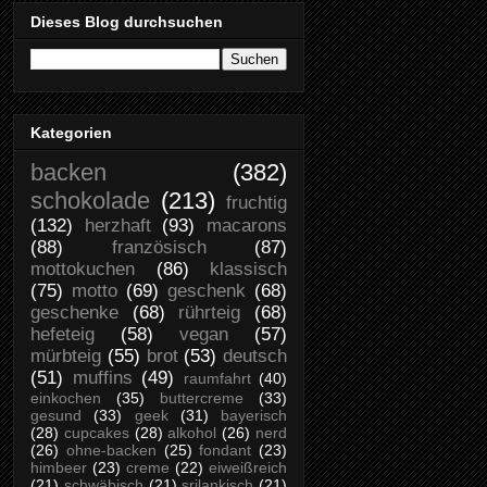
Dieses Blog durchsuchen
Kategorien
backen
(382)
schokolade
(213)
fruchtig
(132)
herzhaft
(93)
macarons
(88)
französisch
(87)
mottokuchen
(86)
klassisch
(75)
motto
(69)
geschenk
(68)
geschenke
(68)
rührteig
(68)
hefeteig
(58)
vegan
(57)
mürbteig
(55)
brot
(53)
deutsch
(51)
muffins
(49)
raumfahrt
(40)
einkochen
(35)
buttercreme
(33)
gesund
(33)
geek
(31)
bayerisch
(28)
cupcakes
(28)
alkohol
(26)
nerd
(26)
ohne-backen
(25)
fondant
(23)
himbeer
(23)
creme
(22)
eiweißreich
(21)
schwäbisch
(21)
srilankisch
(21)