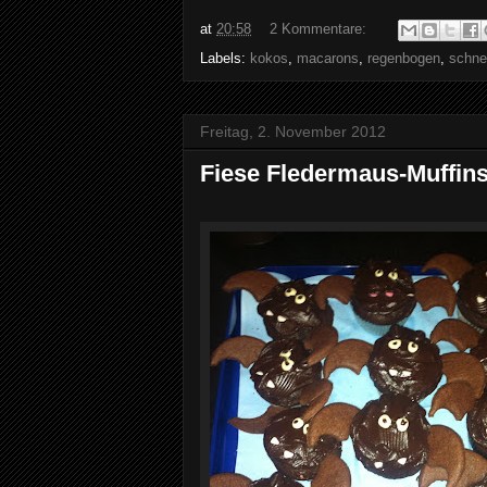
at
20:58
2 Kommentare:
Labels:
kokos
,
macarons
,
regenbogen
,
schne
Freitag, 2. November 2012
Fiese Fledermaus-Muffin