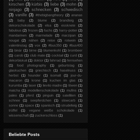
kirschen
(3)
kürbis
(3)
liebe
(3)
mohn
(3)
ninjago
(3)
schnecken
(3)
schwedisch
(3)
vanille
(3)
#thebigbangtheory
(2)
ananas
(2)
baby
(2)
blume
(2)
brandteig
(2)
dekorschokolade
(2)
elsa
(2)
essknete
(2)
fabulous
(2)
frozen
(2)
fuchs
(2)
harry-potter
(2)
mandarinen
(2)
marmelade
(2)
marzipan
(2)
nougat
(2)
nähen
(2)
reise
(2)
rotwein
(2)
valentinstag
(2)
vox
(2)
#bus350
(1)
#bus400
(1)
binär
(1)
birne
(1)
blumenkohl
(1)
brombeer
(1)
carob
(1)
club mate
(1)
cocktail
(1)
curd
(1)
dekorbiskuit
(1)
doktor
(1)
fahrrad
(1)
fernsehen
(1)
food photography
(1)
geburtstag
(1)
glaskuchen
(1)
griechisch
(1)
haselnuss
(1)
herbst
(1)
hounder
(1)
isomalt
(1)
jour-du-
macaron
(1)
krone
(1)
kuchen im glas
(1)
kurumba
(1)
laser
(1)
lievito madre
(1)
löwen
(1)
matcha
(1)
modellierschokolade
(1)
mufins
(1)
paleo
(1)
pferd
(1)
pinguin
(1)
satelliten
(1)
schnee
(1)
seepferdchen
(1)
slowcarb
(1)
sonne
(1)
space
(1)
spanisch
(1)
strudelteig
(1)
trüffel
(1)
vegane weiße schokolade
(1)
wissenschaft
(1)
zuckerschloss
(1)
Beliebte Posts