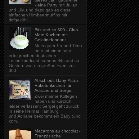
dieses Jahr gabs eine
kleine Party mit Julian
und Lily, und dazu gab es diese
einfachen Himbeermuffins mit
tiefgekühl...
Bits und so 300 - Club
Mate Kuchen mit
Gelatinefondant
Mein guter Freund Timo
betreibt einen sehr
erfolgreichen deutschen
Technikpodcast namens Bits und so .
Gestern war ein großes Event zur
300...
Abschieds-Baby-Astra-
Raketenkuchen für
Adriane und Sergei
Zwei meiner Kollegen
haben uns kürzlich
leider verlassen: Sergei geht zurück
in seine Heimat Hamburg
und Adriane bekommt ein Baby (und
kom...
Macarons au chocolat -
Französische