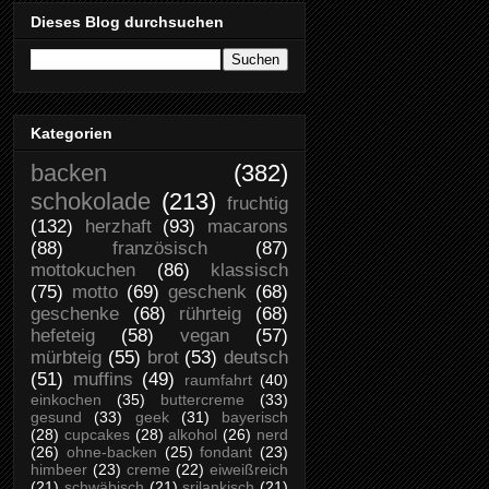
Dieses Blog durchsuchen
Kategorien
backen
(382)
schokolade
(213)
fruchtig
(132)
herzhaft
(93)
macarons
(88)
französisch
(87)
mottokuchen
(86)
klassisch
(75)
motto
(69)
geschenk
(68)
geschenke
(68)
rührteig
(68)
hefeteig
(58)
vegan
(57)
mürbteig
(55)
brot
(53)
deutsch
(51)
muffins
(49)
raumfahrt
(40)
einkochen
(35)
buttercreme
(33)
gesund
(33)
geek
(31)
bayerisch
(28)
cupcakes
(28)
alkohol
(26)
nerd
(26)
ohne-backen
(25)
fondant
(23)
himbeer
(23)
creme
(22)
eiweißreich
(21)
schwäbisch
(21)
srilankisch
(21)