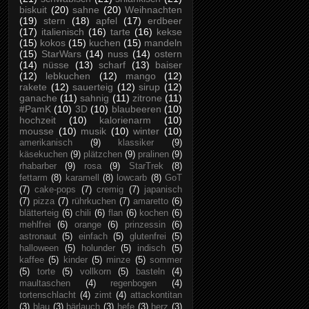
biskuit
(20)
sahne
(20)
Weihnachten
(19)
stern
(18)
apfel
(17)
erdbeer
(17)
italienisch
(16)
tarte
(16)
kekse
(15)
kokos
(15)
kuchen
(15)
mandeln
(15)
StarWars
(14)
nuss
(14)
ostern
(14)
nüsse
(13)
scharf
(13)
baiser
(12)
lebkuchen
(12)
mango
(12)
rakete
(12)
sauerteig
(12)
sirup
(12)
ganache
(11)
sahnig
(11)
zitrone
(11)
#PamK
(10)
3D
(10)
blaubeeren
(10)
hochzeit
(10)
kalorienarm
(10)
mousse
(10)
musik
(10)
winter
(10)
amerikanisch
(9)
klassiker
(9)
käsekuchen
(9)
plätzchen
(9)
pralinen
(9)
rhabarber
(9)
rosa
(9)
StarTrek
(8)
fettarm
(8)
karamell
(8)
lowcarb
(8)
GoT
(7)
cake-pops
(7)
cremig
(7)
japanisch
(7)
pizza
(7)
rührkuchen
(7)
amaretto
(6)
blätterteig
(6)
chili
(6)
flan
(6)
kochen
(6)
mehlfrei
(6)
orange
(6)
prinzessin
(6)
astronaut
(5)
einfach
(5)
glutenfrei
(5)
halloween
(5)
holunder
(5)
indisch
(5)
kaffee
(5)
kinder
(5)
minze
(5)
sommer
(5)
torte
(5)
vollkorn
(5)
basteln
(4)
maultaschen
(4)
regenbogen
(4)
tortenschlacht
(4)
zimt
(4)
attackontitan
(3)
blau
(3)
bärlauch
(3)
hefe
(3)
herz
(3)