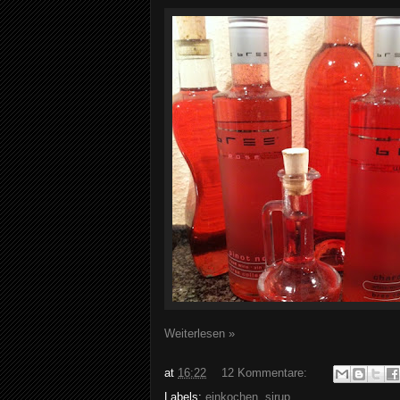
Weiterlesen »
at
16:22
12 Kommentare:
Labels:
einkochen
,
sirup