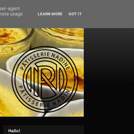
user-agent
erate usage
LEARN MORE
GOT IT
Hallo!