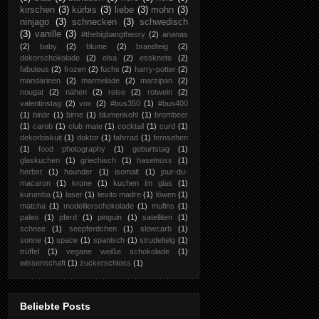
kirschen
(3)
kürbis
(3)
liebe
(3)
mohn
(3)
ninjago
(3)
schnecken
(3)
schwedisch
(3)
vanille
(3)
#thebigbangtheory
(2)
ananas
(2)
baby
(2)
blume
(2)
brandteig
(2)
dekorschokolade
(2)
elsa
(2)
essknete
(2)
fabulous
(2)
frozen
(2)
fuchs
(2)
harry-potter
(2)
mandarinen
(2)
marmelade
(2)
marzipan
(2)
nougat
(2)
nähen
(2)
reise
(2)
rotwein
(2)
valentinstag
(2)
vox
(2)
#bus350
(1)
#bus400
(1)
binär
(1)
birne
(1)
blumenkohl
(1)
brombeer
(1)
carob
(1)
club mate
(1)
cocktail
(1)
curd
(1)
dekorbiskuit
(1)
doktor
(1)
fahrrad
(1)
fernsehen
(1)
food photography
(1)
geburtstag
(1)
glaskuchen
(1)
griechisch
(1)
haselnuss
(1)
herbst
(1)
hounder
(1)
isomalt
(1)
jour-du-
macaron
(1)
krone
(1)
kuchen im glas
(1)
kurumba
(1)
laser
(1)
lievito madre
(1)
löwen
(1)
matcha
(1)
modellierschokolade
(1)
mufins
(1)
paleo
(1)
pferd
(1)
pinguin
(1)
satelliten
(1)
schnee
(1)
seepferdchen
(1)
slowcarb
(1)
sonne
(1)
space
(1)
spanisch
(1)
strudelteig
(1)
trüffel
(1)
vegane weiße schokolade
(1)
wissenschaft
(1)
zuckerschloss
(1)
Beliebte Posts