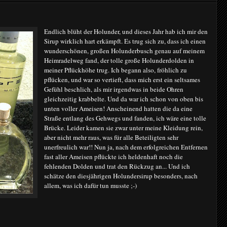
Endlich blüht der Holunder, und dieses Jahr hab ich mir den
Sirup wirklich hart erkämpft. Es trug sich zu, dass ich einen
wunderschönen, großen Holunderbusch genau auf meinem
Heimradelweg fand, der tolle große Holunderdolden in
meiner Pflückhöhe trug. Ich begann also, fröhlich zu
pflücken, und war so vertieft, dass mich erst ein seltsames
Gefühl beschlich, als mir irgendwas in beide Ohren
gleichzeitig krabbelte. Und da war ich schon von oben bis
unten voller Ameisen! Anscheinend hatten die da eine
Straße entlang des Gehwegs und fanden, ich wäre eine tolle
Brücke. Leider kamen sie zwar unter meine Kleidung rein,
aber nicht mehr raus, was für alle Beteiligten sehr
unerfreulich war!! Nun ja, nach dem erfolgreichen Entfernen
fast aller Ameisen pflückte ich heldenhaft noch die
fehlenden Dolden und trat den Rückzug an... Und ich
schätze den diesjährigen Holundersirup besonders, nach
allem, was ich dafür tun musste ;-)