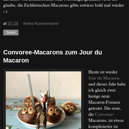
glaube, die Eichhörnchen-Macarons gibts sowieso bald mal wieder
;-)
at
07:29
Keine Kommentare:
Teilen
Convoree-Macarons zum Jour du
Macaron
Heute ist wieder
Jour du Macaron
und dieses Jahr habe
ich gleich zwei
lustige neue
Macaron-Formen
getestet. Die erste,
die
Convoree
-
Macarons, ist etwas
komplizierter zu