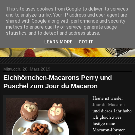
This site uses cookies from Google to deliver its services
and to analyze traffic. Your IP address and user-agent are
shared with Google along with performance and security
metrics to ensure quality of service, generate usage
statistics, and to detect and address abuse.
LEARN MORE
GOT IT
Mittwoch, 20. März 2019
Eichhörnchen-Macarons Perry und
Puschel zum Jour du Macaron
Heute ist wieder
Jour du Macaron
und dieses Jahr habe
ich gleich zwei
lustige neue
Macaron-Formen