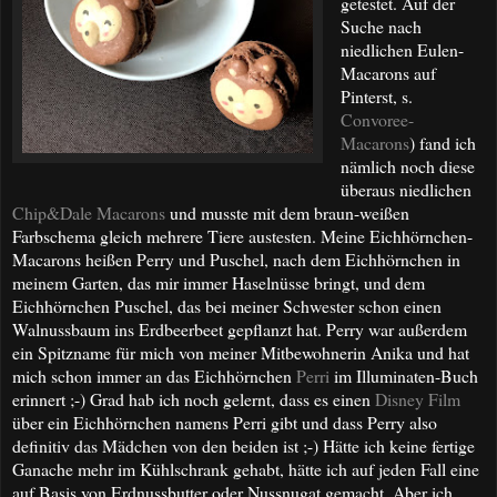
getestet. A
uf der
Suche nach
niedlichen Eulen-
Macarons auf
Pinterst, s.
Convoree-
Macarons
) fand ich
nämlich noch diese
überaus niedlichen
Chip&Dale Macarons
und musste mit dem braun-weißen
Farbschema gleich mehrere Tiere austesten. Meine Eichhörnchen-
Macarons heißen Perry und Puschel, nach dem Eichhörnchen in
meinem Garten, das mir immer Haselnüsse bringt, und dem
Eichhörnchen Puschel, das bei meiner Schwester schon einen
Walnussbaum ins Erdbeerbeet gepflanzt hat. Perry war außerdem
ein Spitzname für mich von meiner Mitbewohnerin Anika und hat
mich schon immer an das Eichhörnchen
Perri
im Illuminaten-Buch
erinnert ;-) Grad hab ich noch gelernt, dass es einen
Disney Film
über ein Eichhörnchen namens Perri gibt und dass Perry also
definitiv das Mädchen von den beiden ist ;-) Hätte ich keine fertige
Ganache mehr im Kühlschrank gehabt, hätte ich auf jeden Fall eine
auf Basis von Erdnussbutter oder Nussnugat gemacht. Aber ich