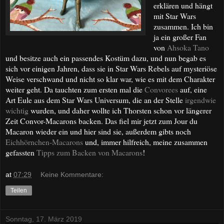
erklären und hängt
mit Star Wars
zusammen. Ich bin
ja ein großer Fan
von
Ahsoka Tano
und besitze auch ein passendes Kostüm dazu, und nun begab es
sich vor einigen Jahren, dass sie in Star Wars Rebels auf mysteriöse
Weise verschwand und nicht so klar war, wie es mit dem Charakter
weiter geht. Da tauchten zum ersten mal die
Convorees
auf, eine
Art Eule aus dem Star Wars Universum, die an der Stelle
irgendwie
wichtig
wurden, und daher wollte ich Thorsten schon vor längerer
Zeit Convor-Macarons backen. Das fiel mir jetzt zum Jour du
Macaron wieder ein und hier sind sie, außerdem gibts noch
Eichhörnchen-Macarons
und, immer hilfreich, meine zusammen
gefassten
Tipps zum Backen von Macarons
!
at
07:29
Keine Kommentare:
Teilen
Sonntag, 17. März 2019