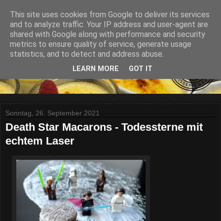
This site uses cookies from Google to deliver its services
and to analyze traffic. Your IP address and user-agent are
shared with Google along with performance and security
metrics to ensure quality of service, generate usage
statistics, and to detect and address abuse.
LEARN MORE
GOT IT
Sonntag, 26. September 2021
Death Star Macarons - Todessterne mit
echtem Laser