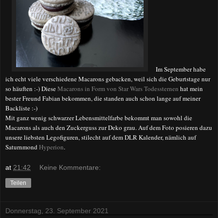
Im September habe
ich echt viele verschiedene Macarons gebacken, weil sich die Geburtstage nur
so häuften :-) Diese
Macarons in Form von Star Wars Todessternen
hat mein
bester Freund Fabian bekommen, die standen auch schon lange auf meiner
Backliste :-)
Mit ganz wenig schwarzer Lebensmittelfarbe bekommt man sowohl die
Macarons als auch den Zuckerguss zur Deko grau. Auf dem Foto posieren dazu
unsere liebsten Legofiguren, stilecht auf dem DLR Kalender, nämlich auf
Saturnmond
Hyperion
.
at
21:42
Keine Kommentare:
Teilen
Donnerstag, 23. September 2021