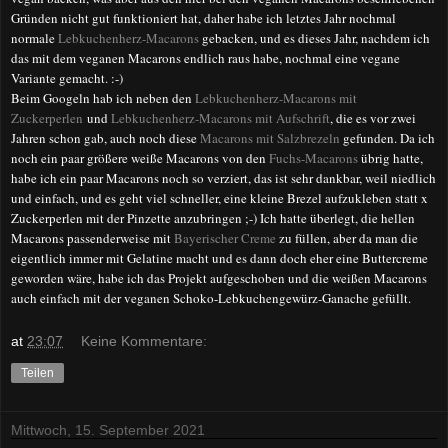
Gründen nicht gut funktioniert hat, daher habe ich letztes Jahr nochmal
normale
Lebkuchenherz-Macarons
gebacken, und es dieses Jahr, nachdem ich
das mit dem veganen Macarons endlich raus habe, nochmal eine vegane
Variante gemacht. :-)
Beim Googeln hab ich neben den
Lebkuchenherz-Macarons mit
Zuckerperlen
und
Lebkuchenherz-Macarons mit Aufschrift
, die es vor zwei
Jahren schon gab, auch noch diese
Macarons mit Salzbrezeln
gefunden. Da ich
noch ein paar größere weiße Macarons von den
Fuchs-Macarons
übrig hatte,
habe ich ein paar Macarons noch so verziert, das ist sehr dankbar, weil niedlich
und einfach, und es geht viel schneller, eine kleine Brezel aufzukleben statt x
Zuckerperlen mit der Pinzette anzubringen ;-) Ich hatte überlegt, die hellen
Macarons passenderweise mit
Bayerischer Creme
zu füllen, aber da man die
eigentlich immer mit Gelatine macht und es dann doch eher eine Buttercreme
geworden wäre, habe ich das Projekt aufgeschoben und die weißen Macarons
auch einfach mit der veganen Schoko-Lebkuchengewürz-Ganache gefüllt.
at
23:07
Keine Kommentare:
Teilen
Mittwoch, 15. September 2021