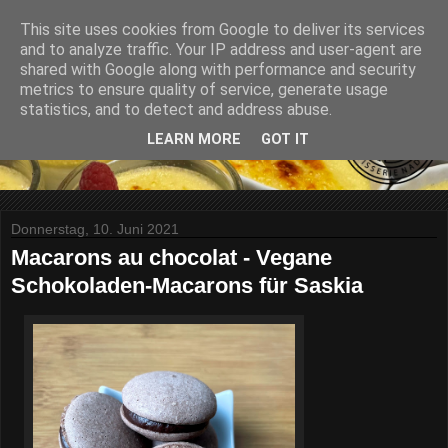
This site uses cookies from Google to deliver its services
and to analyze traffic. Your IP address and user-agent are
shared with Google along with performance and security
metrics to ensure quality of service, generate usage
statistics, and to detect and address abuse.
LEARN MORE
GOT IT
Donnerstag, 10. Juni 2021
Macarons au chocolat - Vegane
Schokoladen-Macarons für Saskia