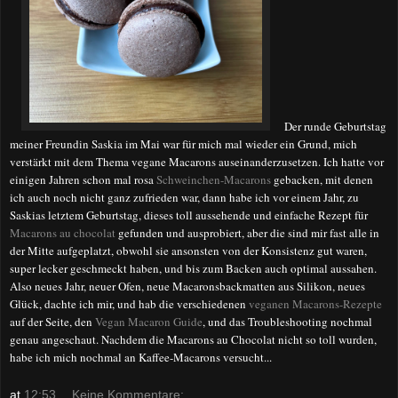
Der runde Geburtstag
meiner Freundin Saskia im Mai war für mich mal wieder ein Grund, mich
verstärkt mit dem Thema vegane Macarons auseinanderzusetzen. Ich hatte vor
einigen Jahren schon mal rosa
Schweinchen-Macarons
gebacken, mit denen
ich auch noch nicht ganz zufrieden war, dann habe ich vor einem Jahr, zu
Saskias letztem Geburtstag, dieses toll aussehende und einfache Rezept für
Macarons au chocolat
gefunden und ausprobiert, aber die sind mir fast alle in
der Mitte aufgeplatzt, obwohl sie ansonsten von der Konsistenz gut waren,
super lecker geschmeckt haben, und bis zum Backen auch optimal aussahen.
Also neues Jahr, neuer Ofen, neue Macaronsbackmatten aus Silikon, neues
Glück, dachte ich mir, und hab die verschiedenen
veganen Macarons-Rezepte
auf der Seite, den
Vegan Macaron Guide
, und das Troubleshooting nochmal
genau angeschaut. Nachdem die Macarons au Chocolat nicht so toll wurden,
habe ich mich nochmal an Kaffee-Macarons versucht...
at
12:53
Keine Kommentare: