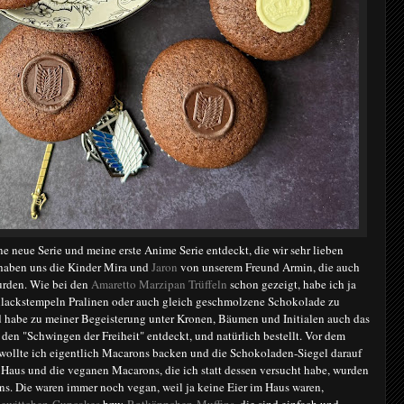
e neue Serie und meine erste Anime Serie entdeckt, die wir sehr lieben
 haben uns die Kinder Mira und
Jaron
von unserem Freund Armin, die auch
rden. Wie bei den
Amaretto Marzipan Trüffeln
schon gezeigt, habe ich ja
llackstempeln Pralinen oder auch gleich geschmolzene Schokolade zu
d habe zu meiner Begeisterung unter Kronen, Bäumen und Initialen auch das
den "Schwingen der Freiheit" entdeckt, und natürlich bestellt. Vor dem
 wollte ich eigentlich Macarons backen und die Schokoladen-Siegel darauf
m Haus und die veganen Macarons, die ich statt dessen versucht habe, wurden
ns. Die waren immer noch vegan, weil ja keine Eier im Haus waren,