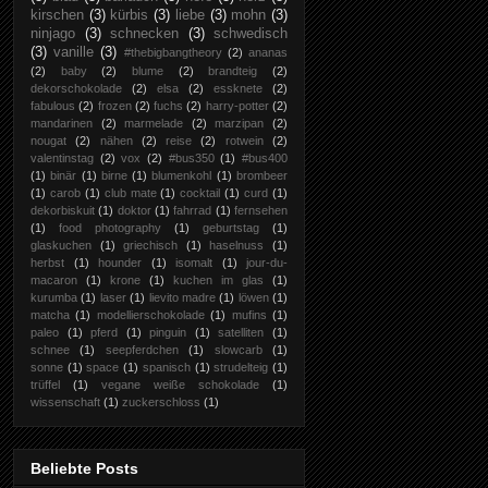
kirschen
(3)
kürbis
(3)
liebe
(3)
mohn
(3)
ninjago
(3)
schnecken
(3)
schwedisch
(3)
vanille
(3)
#thebigbangtheory
(2)
ananas
(2)
baby
(2)
blume
(2)
brandteig
(2)
dekorschokolade
(2)
elsa
(2)
essknete
(2)
fabulous
(2)
frozen
(2)
fuchs
(2)
harry-potter
(2)
mandarinen
(2)
marmelade
(2)
marzipan
(2)
nougat
(2)
nähen
(2)
reise
(2)
rotwein
(2)
valentinstag
(2)
vox
(2)
#bus350
(1)
#bus400
(1)
binär
(1)
birne
(1)
blumenkohl
(1)
brombeer
(1)
carob
(1)
club mate
(1)
cocktail
(1)
curd
(1)
dekorbiskuit
(1)
doktor
(1)
fahrrad
(1)
fernsehen
(1)
food photography
(1)
geburtstag
(1)
glaskuchen
(1)
griechisch
(1)
haselnuss
(1)
herbst
(1)
hounder
(1)
isomalt
(1)
jour-du-
macaron
(1)
krone
(1)
kuchen im glas
(1)
kurumba
(1)
laser
(1)
lievito madre
(1)
löwen
(1)
matcha
(1)
modellierschokolade
(1)
mufins
(1)
paleo
(1)
pferd
(1)
pinguin
(1)
satelliten
(1)
schnee
(1)
seepferdchen
(1)
slowcarb
(1)
sonne
(1)
space
(1)
spanisch
(1)
strudelteig
(1)
trüffel
(1)
vegane weiße schokolade
(1)
wissenschaft
(1)
zuckerschloss
(1)
Beliebte Posts