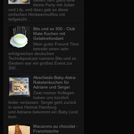
dieses Jahr gabs eine
kleine Party mit Julian
und Lily, und dazu gab es diese
einfachen Himbeermuffins mit
tiefgekühl...
Bits und so 300 - Club
Mate Kuchen mit
Gelatinefondant
Mein guter Freund Timo
betreibt einen sehr
erfolgreichen deutschen
Technikpodcast namens Bits und so .
Gestern war ein großes Event zur
300...
Abschieds-Baby-Astra-
Raketenkuchen für
Adriane und Sergei
Zwei meiner Kollegen
haben uns kürzlich
leider verlassen: Sergei geht zurück
in seine Heimat Hamburg
und Adriane bekommt ein Baby (und
kom...
Macarons au chocolat -
Französische