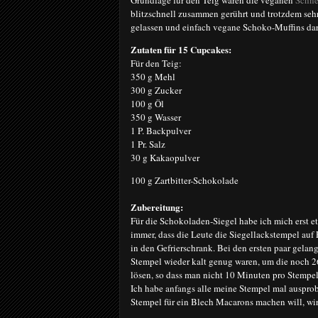
Grundlage für den Teig waren die veganen
Schne
blitzschnell zusammen gerührt und trotzdem sehr 
gelassen und einfach vegane Schoko-Muffins da
Zutaten für 15 Cupcakes:
Für den Teig:
350 g Mehl
300 g Zucker
100 g Öl
350 g Wasser
1 P. Backpulver
1 Pr. Salz
30 g Kakaopulver
100 g Zartbitter-Schokolade
Zubereitung:
Für die Schokoladen-Siegel habe ich mich erst e
immer, dass die Leute die Siegellackstempel auf E
in den Gefrierschrank. Bei den ersten paar gelan
Stempel wieder kalt genug waren, um die noch 2
lösen, so dass man nicht 10 Minuten pro Stempel
Ich habe anfangs alle meine Stempel mal auspro
Stempel für ein Blech Macarons machen will, wird