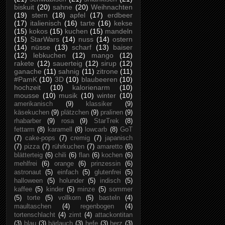
biskuit
(20)
sahne
(20)
Weihnachten
(19)
stern
(18)
apfel
(17)
erdbeer
(17)
italienisch
(16)
tarte
(16)
kekse
(15)
kokos
(15)
kuchen
(15)
mandeln
(15)
StarWars
(14)
nuss
(14)
ostern
(14)
nüsse
(13)
scharf
(13)
baiser
(12)
lebkuchen
(12)
mango
(12)
rakete
(12)
sauerteig
(12)
sirup
(12)
ganache
(11)
sahnig
(11)
zitrone
(11)
#PamK
(10)
3D
(10)
blaubeeren
(10)
hochzeit
(10)
kalorienarm
(10)
mousse
(10)
musik
(10)
winter
(10)
amerikanisch
(9)
klassiker
(9)
käsekuchen
(9)
plätzchen
(9)
pralinen
(9)
rhabarber
(9)
rosa
(9)
StarTrek
(8)
fettarm
(8)
karamell
(8)
lowcarb
(8)
GoT
(7)
cake-pops
(7)
cremig
(7)
japanisch
(7)
pizza
(7)
rührkuchen
(7)
amaretto
(6)
blätterteig
(6)
chili
(6)
flan
(6)
kochen
(6)
mehlfrei
(6)
orange
(6)
prinzessin
(6)
astronaut
(5)
einfach
(5)
glutenfrei
(5)
halloween
(5)
holunder
(5)
indisch
(5)
kaffee
(5)
kinder
(5)
minze
(5)
sommer
(5)
torte
(5)
vollkorn
(5)
basteln
(4)
maultaschen
(4)
regenbogen
(4)
tortenschlacht
(4)
zimt
(4)
attackontitan
(3)
blau
(3)
bärlauch
(3)
hefe
(3)
herz
(3)