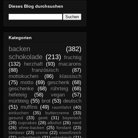
Dieses Blog durchsuchen
Kategorien
backen
(382)
schokolade
(213)
fruchtig
(132)
herzhaft
(93)
macarons
(88)
französisch
(87)
mottokuchen
(86)
klassisch
(75)
motto
(69)
geschenk
(68)
geschenke
(68)
rührteig
(68)
hefeteig
(58)
vegan
(57)
mürbteig
(55)
brot
(53)
deutsch
(51)
muffins
(49)
raumfahrt
(40)
einkochen
(35)
buttercreme
(33)
gesund
(33)
geek
(31)
bayerisch
(28)
cupcakes
(28)
alkohol
(26)
nerd
(26)
ohne-backen
(25)
fondant
(23)
himbeer
(23)
creme
(22)
eiweißreich
(21)
schwäbisch
(21)
srilankisch
(21)