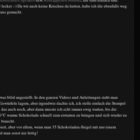
ewittchen-Cupcakes
bzw.
Rotkäppchen-Muffins
, die sind einfach und
lecker :-) Da wir auch keine Kirschen da hatten, habe ich die ebenfalls weg
raus gemacht.
twas blöd angestellt. In den ganzen Videos und Anleitungen sieht man
iswürfeln lagern, aber irgendwie dachte ich, ich stelle einfach die Stempel
g das auch noch, aber dann musste ich echt immer ewig warten, bis die
6°C warme Schokolade schnell zum erstarren zu bringen und sich wieder zu
 braucht.
biert, aber vor allem, wenn man 35 Schokoladen-Siegel mit nur einem
 man sonst nie fertig!