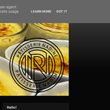
user-agent
erate usage
LEARN MORE
GOT IT
Hallo!