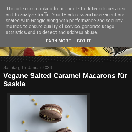
This site uses cookies from Google to deliver its services
and to analyze traffic. Your IP address and user-agent are
shared with Google along with performance and security
metrics to ensure quality of service, generate usage
statistics, and to detect and address abuse.
LEARN MORE
GOT IT
Sonntag, 15. Januar 2023
Vegane Salted Caramel Macarons für
Saskia