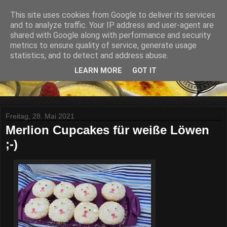
This site uses cookies from Google to deliver its services
and to analyze traffic. Your IP address and user-agent are
shared with Google along with performance and security
metrics to ensure quality of service, generate usage
statistics, and to detect and address abuse.
LEARN MORE
GOT IT
Freitag, 28. Mai 2021
Merlion Cupcakes für weiße Löwen
;-)