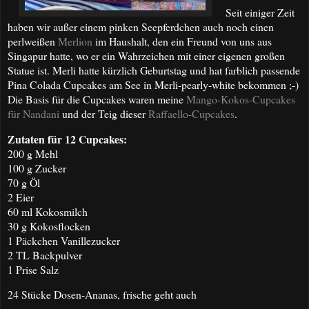
Seit einiger Zeit
haben wir außer einem pinken Seepferdchen auch noch einen
perlweißen
Merlion
im Haushalt, den ein Freund von uns aus
Singapur hatte, wo er ein Wahrzeichen mit einer eigenen großen
Statue ist. Merli hatte kürzlich Geburtstag und hat farblich passende
Pina Colada Cupcakes am See in Merli-pearly-white bekommen ;-)
Die Basis für die Cupcakes waren meine
Mango-Kokos-Cupcakes
für Nandani
und der Teig dieser
Raffaello-Cupcakes
.
Zutaten für 12 Cupcakes:
200 g Mehl
100 g Zucker
70 g Öl
2 Eier
60 ml Kokosmilch
30 g Kokosflocken
1 Päckchen Vanillezucker
2 TL Backpulver
1 Prise Salz
24 Stücke Dosen-Ananas, frische geht auch