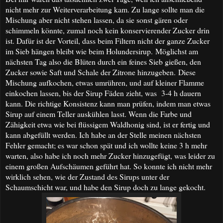
nicht mehr zur Weiterverarbeitung kam. Zu lange sollte man die
Mischung aber nicht stehen lassen, da sie sonst gären oder
schimmeln könnte, zumal noch kein konservierender Zucker drin
ist. Dafür ist der Vorteil, dass beim Filtern nicht der ganze Zucker
im Sieb hängen bleibt wie beim Holundersirup. Möglichst am
nächsten Tag also die Blüten durch ein feines Sieb gießen, den
Zucker sowie Saft und Schale der Zitrone hinzugeben. Diese
Mischung aufkochen, etwas umrühren, und auf kleiner Flamme
einkochen lassen, bis der Sirup Fäden zieht, was 3-4 h dauern
kann. Die richtige Konsistenz kann man prüfen, indem man etwas
Sirup auf einem Teller auskühlen lasst. Wenn die Farbe und
Zähigkeit etwa wie bei flüssigem Waldhonig sind, ist er fertig und
kann abgefüllt werden. Ich habe an der Stelle meinen nächsten
Fehler gemacht; es war schon spät und ich wollte keine 3 h mehr
warten, also habe ich noch mehr Zucker hinzugefügt, was leider zu
einem großen Aufschäumen geführt hat. So konnte ich nicht mehr
wirklich sehen, wie der Zustand des Sirups unter der
Schaumschicht war, und habe den Sirup doch zu lange gekocht.