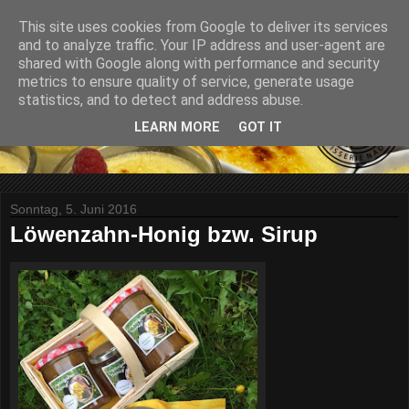
This site uses cookies from Google to deliver its services
and to analyze traffic. Your IP address and user-agent are
shared with Google along with performance and security
metrics to ensure quality of service, generate usage
statistics, and to detect and address abuse.
LEARN MORE
GOT IT
Sonntag, 5. Juni 2016
Löwenzahn-Honig bzw. Sirup