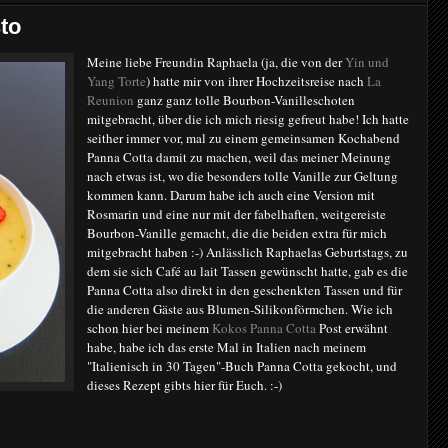
to
Meine liebe Freundin Raphaela (ja, die von der
Yin und
Yang Torte
) hatte mir von ihrer Hochzeitsreise nach
La
Reunion
ganz ganz tolle Bourbon-Vanilleschoten
mitgebracht, über die ich mich riesig gefreut habe! Ich hatte
seither immer vor, mal zu einem gemeinsamen Kochabend
Panna Cotta damit zu machen, weil das meiner Meinung
nach etwas ist, wo die besonders tolle Vanille zur Geltung
kommen kann. Darum habe ich auch eine Version mit
Rosmarin und eine nur mit der fabelhaften, weitgereiste
Bourbon-Vanille gemacht, die die beiden extra für mich
mitgebracht haben :-) Anlässlich Raphaelas Geburtstags, zu
dem sie sich Café au lait Tassen gewünscht hatte, gab es die
Panna Cotta also direkt in den geschenkten Tassen und für
die anderen Gäste aus Blumen-Silikonförmchen. Wie ich
schon hier bei meinem
Kokos Panna Cotta
Post erwähnt
habe, habe ich das erste Mal in Italien nach meinem
"Italienisch in 30 Tagen"-Buch Panna Cotta gekocht, und
dieses Rezept gibts hier für Euch. :-)