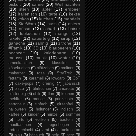
biskuit
(20)
sahne
(20)
Weihnachten
(19)
stern
(18)
apfel
(17)
erdbeer
(17)
italienisch
(16)
tarte
(16)
kekse
(15)
kokos
(15)
kuchen
(15)
mandeln
(15)
StarWars
(14)
nuss
(14)
ostern
(14)
nüsse
(13)
scharf
(13)
baiser
(12)
lebkuchen
(12)
mango
(12)
rakete
(12)
sauerteig
(12)
sirup
(12)
ganache
(11)
sahnig
(11)
zitrone
(11)
#PamK
(10)
3D
(10)
blaubeeren
(10)
hochzeit
(10)
kalorienarm
(10)
mousse
(10)
musik
(10)
winter
(10)
amerikanisch
(9)
klassiker
(9)
käsekuchen
(9)
plätzchen
(9)
pralinen
(9)
rhabarber
(9)
rosa
(9)
StarTrek
(8)
fettarm
(8)
karamell
(8)
lowcarb
(8)
GoT
(7)
cake-pops
(7)
cremig
(7)
japanisch
(7)
pizza
(7)
rührkuchen
(7)
amaretto
(6)
blätterteig
(6)
chili
(6)
flan
(6)
kochen
(6)
mehlfrei
(6)
orange
(6)
prinzessin
(6)
astronaut
(5)
einfach
(5)
glutenfrei
(5)
halloween
(5)
holunder
(5)
indisch
(5)
kaffee
(5)
kinder
(5)
minze
(5)
sommer
(5)
torte
(5)
vollkorn
(5)
basteln
(4)
maultaschen
(4)
regenbogen
(4)
tortenschlacht
(4)
zimt
(4)
attackontitan
(3)
blau
(3)
bärlauch
(3)
hefe
(3)
herz
(3)