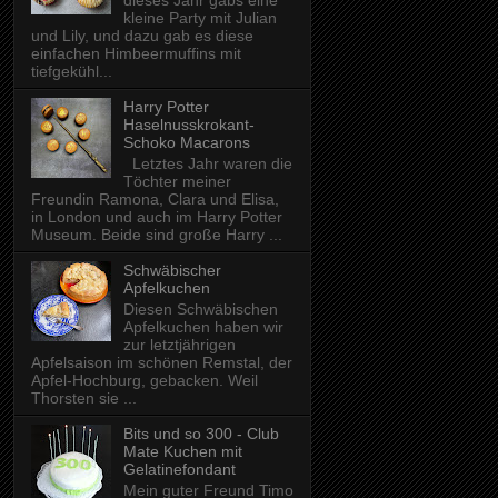
dieses Jahr gabs eine
kleine Party mit Julian
und Lily, und dazu gab es diese
einfachen Himbeermuffins mit
tiefgekühl...
Harry Potter
Haselnusskrokant-
Schoko Macarons
Letztes Jahr waren die
Töchter meiner
Freundin Ramona, Clara und Elisa,
in London und auch im Harry Potter
Museum. Beide sind große Harry ...
Schwäbischer
Apfelkuchen
Diesen Schwäbischen
Apfelkuchen haben wir
zur letztjährigen
Apfelsaison im schönen Remstal, der
Apfel-Hochburg, gebacken. Weil
Thorsten sie ...
Bits und so 300 - Club
Mate Kuchen mit
Gelatinefondant
Mein guter Freund Timo