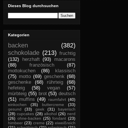
Dieses Blog durchsuchen
Kategorien
backen
(382)
schokolade
(213)
fruchtig
(132)
herzhaft
(93)
macarons
(88)
französisch
(87)
mottokuchen
(86)
klassisch
(75)
motto
(69)
geschenk
(68)
geschenke
(68)
rührteig
(68)
hefeteig
(58)
vegan
(57)
mürbteig
(55)
brot
(53)
deutsch
(51)
muffins
(49)
raumfahrt
(40)
einkochen
(35)
buttercreme
(33)
gesund
(33)
geek
(31)
bayerisch
(28)
cupcakes
(28)
alkohol
(26)
nerd
(26)
ohne-backen
(25)
fondant
(23)
himbeer
(23)
creme
(22)
eiweißreich
(21)
schwäbisch
(21)
srilankisch
(21)