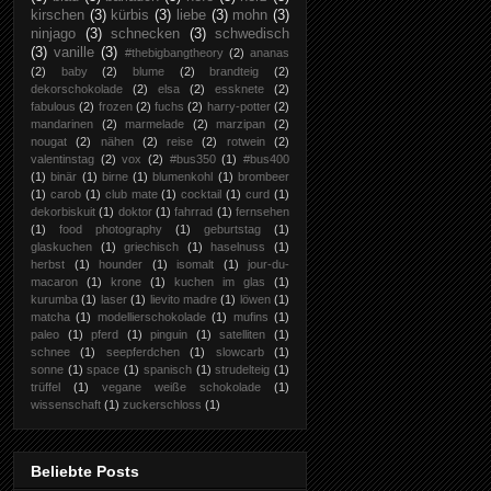
kirschen
(3)
kürbis
(3)
liebe
(3)
mohn
(3)
ninjago
(3)
schnecken
(3)
schwedisch
(3)
vanille
(3)
#thebigbangtheory
(2)
ananas
(2)
baby
(2)
blume
(2)
brandteig
(2)
dekorschokolade
(2)
elsa
(2)
essknete
(2)
fabulous
(2)
frozen
(2)
fuchs
(2)
harry-potter
(2)
mandarinen
(2)
marmelade
(2)
marzipan
(2)
nougat
(2)
nähen
(2)
reise
(2)
rotwein
(2)
valentinstag
(2)
vox
(2)
#bus350
(1)
#bus400
(1)
binär
(1)
birne
(1)
blumenkohl
(1)
brombeer
(1)
carob
(1)
club mate
(1)
cocktail
(1)
curd
(1)
dekorbiskuit
(1)
doktor
(1)
fahrrad
(1)
fernsehen
(1)
food photography
(1)
geburtstag
(1)
glaskuchen
(1)
griechisch
(1)
haselnuss
(1)
herbst
(1)
hounder
(1)
isomalt
(1)
jour-du-
macaron
(1)
krone
(1)
kuchen im glas
(1)
kurumba
(1)
laser
(1)
lievito madre
(1)
löwen
(1)
matcha
(1)
modellierschokolade
(1)
mufins
(1)
paleo
(1)
pferd
(1)
pinguin
(1)
satelliten
(1)
schnee
(1)
seepferdchen
(1)
slowcarb
(1)
sonne
(1)
space
(1)
spanisch
(1)
strudelteig
(1)
trüffel
(1)
vegane weiße schokolade
(1)
wissenschaft
(1)
zuckerschloss
(1)
Beliebte Posts