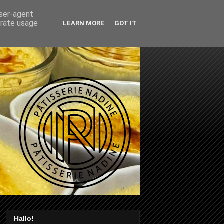
user-agent
erate usage
LEARN MORE
GOT IT
Hallo!