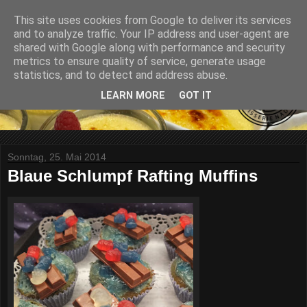
This site uses cookies from Google to deliver its services
and to analyze traffic. Your IP address and user-agent are
shared with Google along with performance and security
metrics to ensure quality of service, generate usage
statistics, and to detect and address abuse.
LEARN MORE
GOT IT
Sonntag, 25. Mai 2014
Blaue Schlumpf Rafting Muffins