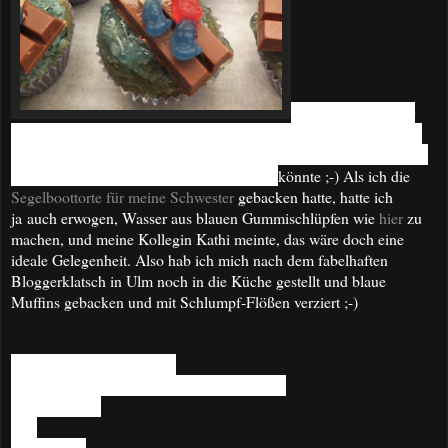
Zum Geburtstag für
meine liebe Kollegin Julia gabs einen Gutschein zum Rafting und
die Kollegen waren natürlich einhellig der Meinung, dass ich doch
da einen passenden Kuchen dazu machen
könnte ;-) Als ich die
Segelboottorte für meine Schwester
gebacken hatte, hatte ich
ja auch erwogen, Wasser aus blauen Gummischlüpfen wie
hier
zu
machen, und meine Kollegin Kathi meinte, das wäre doch eine
ideale Gelegenheit. Also hab ich mich nach dem fabelhaften
Bloggerklatsch in Ulm noch in die Küche gestellt und blaue
Muffins gebacken und mit Schlumpf-Flößen verziert ;-)
Zutaten für 12 Muffins:
70 g geschmolzene Butter oder neutrales Öl
210 ml Milch
1 Ei