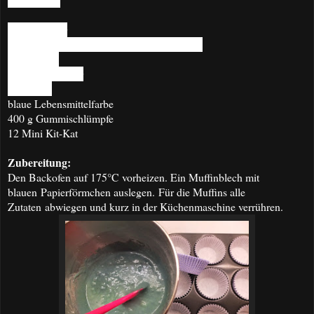
1 TL Essig
200 g Zucker
1 TL Vanillinzucker oder etwas Vanillemark
300 g Mehl
2 TL Backpulver
1 TL Salz
blaue Lebensmittelfarbe
400 g Gummischlümpfe
12 Mini Kit-Kat
Zubereitung:
Den Backofen auf 175°C vorheizen. Ein Muffinblech mit
blauen Papierförmchen auslegen.
Für die Muffins alle
Zutaten abwiegen und kurz in der Küchenmaschine verrühren.