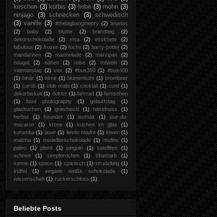
kirschen
(3)
kürbis
(3)
liebe
(3)
mohn
(3)
ninjago
(3)
schnecken
(3)
schwedisch
(3)
vanille
(3)
#thebigbangtheory
(2)
ananas
(2)
baby
(2)
blume
(2)
brandteig
(2)
dekorschokolade
(2)
elsa
(2)
essknete
(2)
fabulous
(2)
frozen
(2)
fuchs
(2)
harry-potter
(2)
mandarinen
(2)
marmelade
(2)
marzipan
(2)
nougat
(2)
nähen
(2)
reise
(2)
rotwein
(2)
valentinstag
(2)
vox
(2)
#bus350
(1)
#bus400
(1)
binär
(1)
birne
(1)
blumenkohl
(1)
brombeer
(1)
carob
(1)
club mate
(1)
cocktail
(1)
curd
(1)
dekorbiskuit
(1)
doktor
(1)
fahrrad
(1)
fernsehen
(1)
food photography
(1)
geburtstag
(1)
glaskuchen
(1)
griechisch
(1)
haselnuss
(1)
herbst
(1)
hounder
(1)
isomalt
(1)
jour-du-
macaron
(1)
krone
(1)
kuchen im glas
(1)
kurumba
(1)
laser
(1)
lievito madre
(1)
löwen
(1)
matcha
(1)
modellierschokolade
(1)
mufins
(1)
paleo
(1)
pferd
(1)
pinguin
(1)
satelliten
(1)
schnee
(1)
seepferdchen
(1)
slowcarb
(1)
sonne
(1)
space
(1)
spanisch
(1)
strudelteig
(1)
trüffel
(1)
vegane weiße schokolade
(1)
wissenschaft
(1)
zuckerschloss
(1)
Beliebte Posts