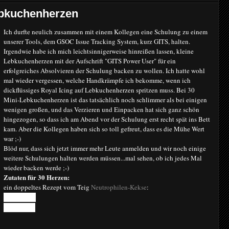
ebkuchenherzen
Ich durfte neulich zusammen mit einem Kollegen eine Schulung zu einem
unserer Tools, dem GSOC Issue Tracking System, kurz GITS, halten.
Irgendwie habe ich mich leichtsinnigerweise hinreißen lassen, kleine
Lebkuchenherzen mit der Aufschrift "GITS Power User" für ein
erfolgreiches Absolvieren der Schulung backen zu wollen. Ich hatte wohl
mal wieder vergessen, welche Handkrämpfe ich bekomme, wenn ich
dickflüssiges Royal Icing auf Lebkuchenherzen spritzen muss. Bei 30
Mini-Lebkuchenherzen ist das tatsächlich noch schlimmer als bei einigen
wenigen großen, und das Verzieren und Einpacken hat sich ganz schön
hingezogen, so dass ich am Abend vor der Schulung erst recht spät ins Bett
kam. Aber die Kollegen haben sich so toll gefreut, dass es die Mühe Wert
war ;-)
Blöd nur, dass sich jetzt immer mehr Leute anmelden und wir noch einige
weitere Schulungen halten werden müssen...mal sehen, ob ich jedes Mal
wieder backen werde ;-)
Zutaten für 30 Herzen:
ein doppeltes Rezept vom Teig
Neutrophilen-Kekse
:
500 g Mehl
40 g Kakao