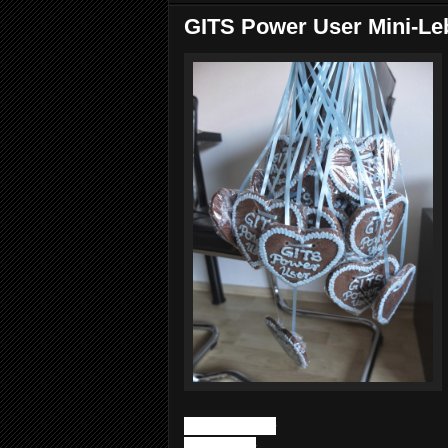
GITS Power User Mini-L
2 TL Backpulver
200 g Zucker