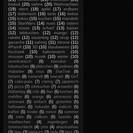
biskuit
(20)
sahne
(20)
Weihnachten
(19)
stern
(18)
apfel
(17)
erdbeer
(17)
italienisch
(16)
tarte
(16)
kekse
(15)
kokos
(15)
kuchen
(15)
mandeln
(15)
StarWars
(14)
nuss
(14)
ostern
(14)
nüsse
(13)
scharf
(13)
baiser
(12)
lebkuchen
(12)
mango
(12)
rakete
(12)
sauerteig
(12)
sirup
(12)
ganache
(11)
sahnig
(11)
zitrone
(11)
#PamK
(10)
3D
(10)
blaubeeren
(10)
hochzeit
(10)
kalorienarm
(10)
mousse
(10)
musik
(10)
winter
(10)
amerikanisch
(9)
klassiker
(9)
käsekuchen
(9)
plätzchen
(9)
pralinen
(9)
rhabarber
(9)
rosa
(9)
StarTrek
(8)
fettarm
(8)
karamell
(8)
lowcarb
(8)
GoT
(7)
cake-pops
(7)
cremig
(7)
japanisch
(7)
pizza
(7)
rührkuchen
(7)
amaretto
(6)
blätterteig
(6)
chili
(6)
flan
(6)
kochen
(6)
mehlfrei
(6)
orange
(6)
prinzessin
(6)
astronaut
(5)
einfach
(5)
glutenfrei
(5)
halloween
(5)
holunder
(5)
indisch
(5)
kaffee
(5)
kinder
(5)
minze
(5)
sommer
(5)
torte
(5)
vollkorn
(5)
basteln
(4)
maultaschen
(4)
regenbogen
(4)
tortenschlacht
(4)
zimt
(4)
attackontitan
(3)
blau
(3)
bärlauch
(3)
hefe
(3)
herz
(3)