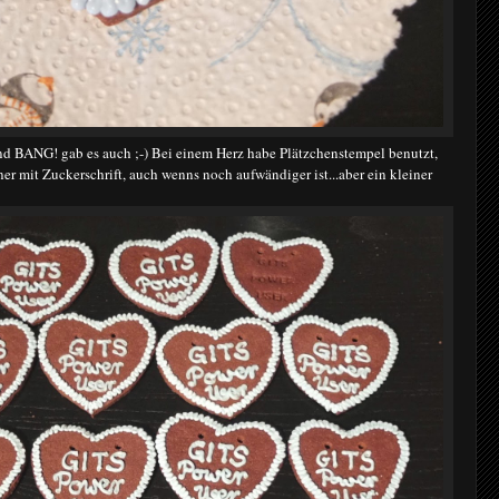
nd BANG! gab es auch ;-) Bei einem Herz habe Plätzchenstempel benutzt,
r mit Zuckerschrift, auch wenns noch aufwändiger ist...aber ein kleiner