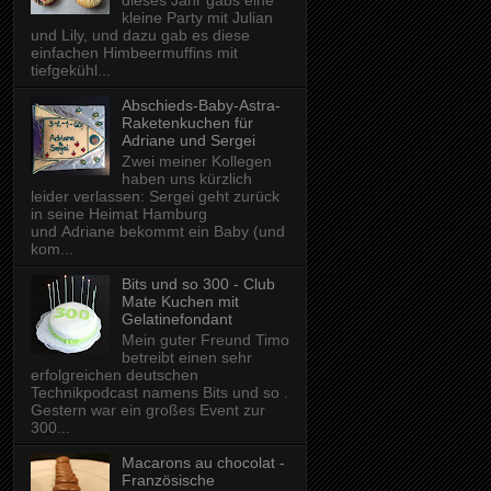
dieses Jahr gabs eine
kleine Party mit Julian
und Lily, und dazu gab es diese
einfachen Himbeermuffins mit
tiefgekühl...
Abschieds-Baby-Astra-
Raketenkuchen für
Adriane und Sergei
Zwei meiner Kollegen
haben uns kürzlich
leider verlassen: Sergei geht zurück
in seine Heimat Hamburg
und Adriane bekommt ein Baby (und
kom...
Bits und so 300 - Club
Mate Kuchen mit
Gelatinefondant
Mein guter Freund Timo
betreibt einen sehr
erfolgreichen deutschen
Technikpodcast namens Bits und so .
Gestern war ein großes Event zur
300...
Macarons au chocolat -
Französische