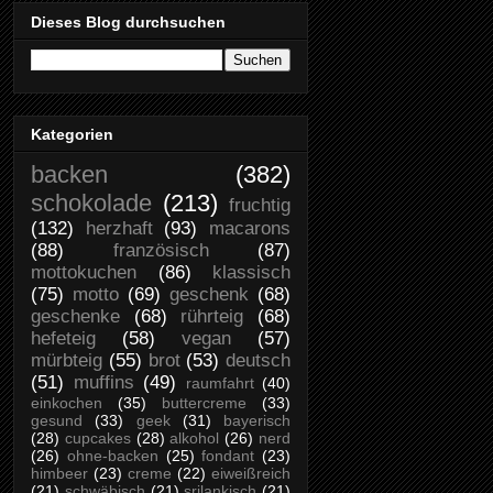
Dieses Blog durchsuchen
Kategorien
backen
(382)
schokolade
(213)
fruchtig
(132)
herzhaft
(93)
macarons
(88)
französisch
(87)
mottokuchen
(86)
klassisch
(75)
motto
(69)
geschenk
(68)
geschenke
(68)
rührteig
(68)
hefeteig
(58)
vegan
(57)
mürbteig
(55)
brot
(53)
deutsch
(51)
muffins
(49)
raumfahrt
(40)
einkochen
(35)
buttercreme
(33)
gesund
(33)
geek
(31)
bayerisch
(28)
cupcakes
(28)
alkohol
(26)
nerd
(26)
ohne-backen
(25)
fondant
(23)
himbeer
(23)
creme
(22)
eiweißreich
(21)
schwäbisch
(21)
srilankisch
(21)