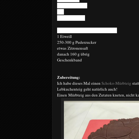
2 P. Vanillezucker
2 Ei
250 g Margarine
Für die Dekoration mit Royal Icing:
1 Eiweiß
250-300 g Puderzucker
etwas Zitronensaft
danach 160 g übrig
Geschenkband
Zubereitung:
Ich habe dieses Mal einen
Schoko-Mürbteig
stat
Lebkuchenteig geht natürlich auch!
Einen Mürbteig aus den Zutaten kneten, nicht ka