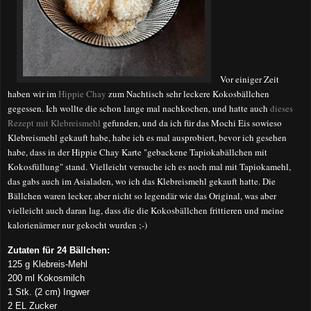
Vor einiger Zeit
haben wir im
Hippie Chay
zum Nachtisch sehr leckere Kokosbällchen
gegessen. Ich wollte die schon lange mal nachkochen, und hatte auch
dieses
Rezept mit Klebreismehl
gefunden, und da ich für das Mochi Eis sowieso
Klebreismehl gekauft habe, habe ich es mal ausprobiert, bevor ich gesehen
habe, dass in der Hippie Chay Karte "gebackene Tapiokabällchen mit
Kokosfüllung" stand. Vielleicht versuche ich es noch mal mit Tapiokamehl,
das gabs auch im Asialaden, wo ich das Klebreismehl gekauft hatte. Die
Bällchen waren lecker, aber nicht so legendär wie das Original, was aber
vielleicht auch daran lag, dass die die Kokosbällchen frittieren und meine
kalorienärmer nur gekocht wurden ;-)
Zutaten für 24 Bällchen:
125 g Klebreis-Mehl
200 ml Kokosmilch
1 Stk. (2 cm) Ingwer
2 EL Zucker