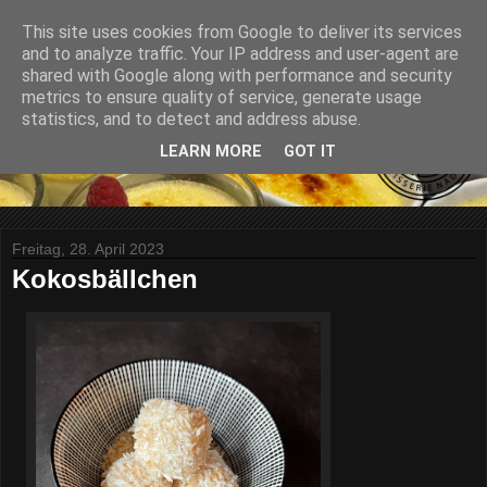
This site uses cookies from Google to deliver its services
and to analyze traffic. Your IP address and user-agent are
shared with Google along with performance and security
metrics to ensure quality of service, generate usage
statistics, and to detect and address abuse.
LEARN MORE
GOT IT
Freitag, 28. April 2023
Kokosbällchen