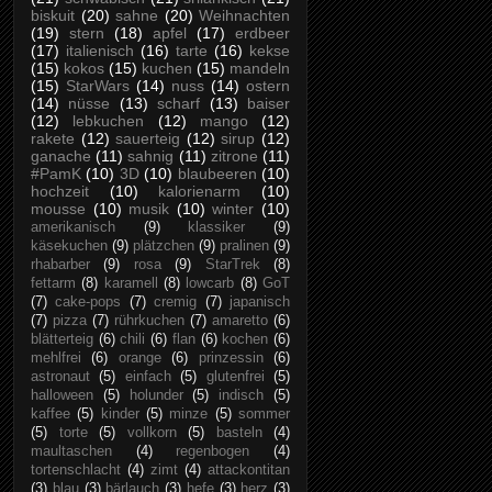
biskuit
(20)
sahne
(20)
Weihnachten
(19)
stern
(18)
apfel
(17)
erdbeer
(17)
italienisch
(16)
tarte
(16)
kekse
(15)
kokos
(15)
kuchen
(15)
mandeln
(15)
StarWars
(14)
nuss
(14)
ostern
(14)
nüsse
(13)
scharf
(13)
baiser
(12)
lebkuchen
(12)
mango
(12)
rakete
(12)
sauerteig
(12)
sirup
(12)
ganache
(11)
sahnig
(11)
zitrone
(11)
#PamK
(10)
3D
(10)
blaubeeren
(10)
hochzeit
(10)
kalorienarm
(10)
mousse
(10)
musik
(10)
winter
(10)
amerikanisch
(9)
klassiker
(9)
käsekuchen
(9)
plätzchen
(9)
pralinen
(9)
rhabarber
(9)
rosa
(9)
StarTrek
(8)
fettarm
(8)
karamell
(8)
lowcarb
(8)
GoT
(7)
cake-pops
(7)
cremig
(7)
japanisch
(7)
pizza
(7)
rührkuchen
(7)
amaretto
(6)
blätterteig
(6)
chili
(6)
flan
(6)
kochen
(6)
mehlfrei
(6)
orange
(6)
prinzessin
(6)
astronaut
(5)
einfach
(5)
glutenfrei
(5)
halloween
(5)
holunder
(5)
indisch
(5)
kaffee
(5)
kinder
(5)
minze
(5)
sommer
(5)
torte
(5)
vollkorn
(5)
basteln
(4)
maultaschen
(4)
regenbogen
(4)
tortenschlacht
(4)
zimt
(4)
attackontitan
(3)
blau
(3)
bärlauch
(3)
hefe
(3)
herz
(3)