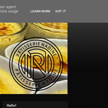
user-agent
erate usage
LEARN MORE
GOT IT
Hallo!