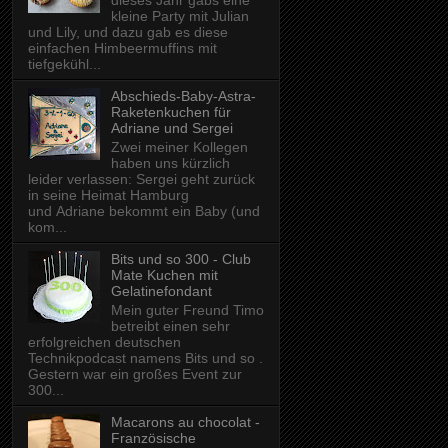
dieses Jahr gabs eine
kleine Party mit Julian
und Lily, und dazu gab es diese
einfachen Himbeermuffins mit
tiefgekühl...
Abschieds-Baby-Astra-
Raketenkuchen für
Adriane und Sergei
Zwei meiner Kollegen
haben uns kürzlich
leider verlassen: Sergei geht zurück
in seine Heimat Hamburg
und Adriane bekommt ein Baby (und
kom...
Bits und so 300 - Club
Mate Kuchen mit
Gelatinefondant
Mein guter Freund Timo
betreibt einen sehr
erfolgreichen deutschen
Technikpodcast namens Bits und so .
Gestern war ein großes Event zur
300...
Macarons au chocolat -
Französische