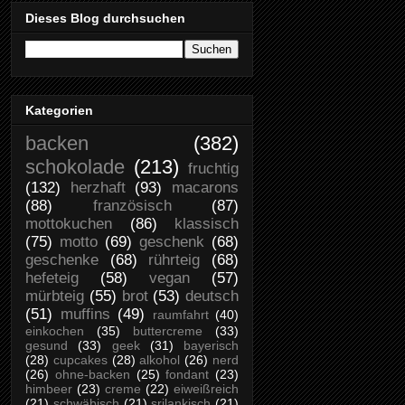
Dieses Blog durchsuchen
Kategorien
backen
(382)
schokolade
(213)
fruchtig
(132)
herzhaft
(93)
macarons
(88)
französisch
(87)
mottokuchen
(86)
klassisch
(75)
motto
(69)
geschenk
(68)
geschenke
(68)
rührteig
(68)
hefeteig
(58)
vegan
(57)
mürbteig
(55)
brot
(53)
deutsch
(51)
muffins
(49)
raumfahrt
(40)
einkochen
(35)
buttercreme
(33)
gesund
(33)
geek
(31)
bayerisch
(28)
cupcakes
(28)
alkohol
(26)
nerd
(26)
ohne-backen
(25)
fondant
(23)
himbeer
(23)
creme
(22)
eiweißreich
(21)
schwäbisch
(21)
srilankisch
(21)