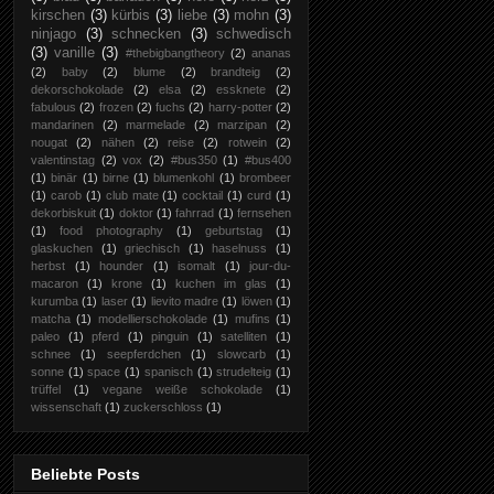
kirschen
(3)
kürbis
(3)
liebe
(3)
mohn
(3)
ninjago
(3)
schnecken
(3)
schwedisch
(3)
vanille
(3)
#thebigbangtheory
(2)
ananas
(2)
baby
(2)
blume
(2)
brandteig
(2)
dekorschokolade
(2)
elsa
(2)
essknete
(2)
fabulous
(2)
frozen
(2)
fuchs
(2)
harry-potter
(2)
mandarinen
(2)
marmelade
(2)
marzipan
(2)
nougat
(2)
nähen
(2)
reise
(2)
rotwein
(2)
valentinstag
(2)
vox
(2)
#bus350
(1)
#bus400
(1)
binär
(1)
birne
(1)
blumenkohl
(1)
brombeer
(1)
carob
(1)
club mate
(1)
cocktail
(1)
curd
(1)
dekorbiskuit
(1)
doktor
(1)
fahrrad
(1)
fernsehen
(1)
food photography
(1)
geburtstag
(1)
glaskuchen
(1)
griechisch
(1)
haselnuss
(1)
herbst
(1)
hounder
(1)
isomalt
(1)
jour-du-
macaron
(1)
krone
(1)
kuchen im glas
(1)
kurumba
(1)
laser
(1)
lievito madre
(1)
löwen
(1)
matcha
(1)
modellierschokolade
(1)
mufins
(1)
paleo
(1)
pferd
(1)
pinguin
(1)
satelliten
(1)
schnee
(1)
seepferdchen
(1)
slowcarb
(1)
sonne
(1)
space
(1)
spanisch
(1)
strudelteig
(1)
trüffel
(1)
vegane weiße schokolade
(1)
wissenschaft
(1)
zuckerschloss
(1)
Beliebte Posts