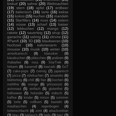
biskuit
(20)
sahne
(20)
Weihnachten
(19)
stern
(18)
apfel
(17)
erdbeer
(17)
italienisch
(16)
tarte
(16)
kekse
(15)
kokos
(15)
kuchen
(15)
mandeln
(15)
StarWars
(14)
nuss
(14)
ostern
(14)
nüsse
(13)
scharf
(13)
baiser
(12)
lebkuchen
(12)
mango
(12)
rakete
(12)
sauerteig
(12)
sirup
(12)
ganache
(11)
sahnig
(11)
zitrone
(11)
#PamK
(10)
3D
(10)
blaubeeren
(10)
hochzeit
(10)
kalorienarm
(10)
mousse
(10)
musik
(10)
winter
(10)
amerikanisch
(9)
klassiker
(9)
käsekuchen
(9)
plätzchen
(9)
pralinen
(9)
rhabarber
(9)
rosa
(9)
StarTrek
(8)
fettarm
(8)
karamell
(8)
lowcarb
(8)
GoT
(7)
cake-pops
(7)
cremig
(7)
japanisch
(7)
pizza
(7)
rührkuchen
(7)
amaretto
(6)
blätterteig
(6)
chili
(6)
flan
(6)
kochen
(6)
mehlfrei
(6)
orange
(6)
prinzessin
(6)
astronaut
(5)
einfach
(5)
glutenfrei
(5)
halloween
(5)
holunder
(5)
indisch
(5)
kaffee
(5)
kinder
(5)
minze
(5)
sommer
(5)
torte
(5)
vollkorn
(5)
basteln
(4)
maultaschen
(4)
regenbogen
(4)
tortenschlacht
(4)
zimt
(4)
attackontitan
(3)
blau
(3)
bärlauch
(3)
hefe
(3)
herz
(3)