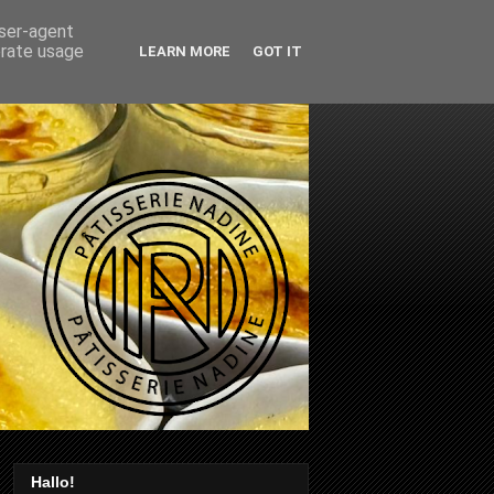
user-agent
erate usage
LEARN MORE
GOT IT
Hallo!