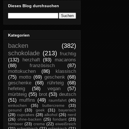
Dieses Blog durchsuchen
Kategorien
backen
(382)
schokolade
(213)
fruchtig
(132)
herzhaft
(93)
macarons
(88)
französisch
(87)
mottokuchen
(86)
klassisch
(75)
motto
(69)
geschenk
(68)
geschenke
(68)
rührteig
(68)
hefeteig
(58)
vegan
(57)
mürbteig
(55)
brot
(53)
deutsch
(51)
muffins
(49)
raumfahrt
(40)
einkochen
(35)
buttercreme
(33)
gesund
(33)
geek
(31)
bayerisch
(28)
cupcakes
(28)
alkohol
(26)
nerd
(26)
ohne-backen
(25)
fondant
(23)
himbeer
(23)
creme
(22)
eiweißreich
(21)
schwäbisch
(21)
srilankisch
(21)