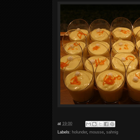
at
19:00
Labels:
holunder
,
mousse
,
sahnig