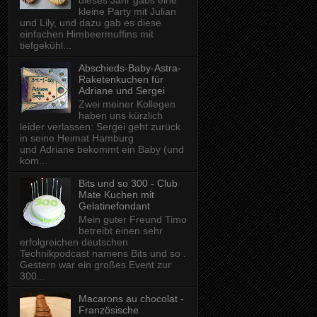
dieses Jahr gabs eine
kleine Party mit Julian
und Lily, und dazu gab es diese
einfachen Himbeermuffins mit
tiefgekühl...
Abschieds-Baby-Astra-
Raketenkuchen für
Adriane und Sergei
Zwei meiner Kollegen
haben uns kürzlich
leider verlassen: Sergei geht zurück
in seine Heimat Hamburg
und Adriane bekommt ein Baby (und
kom...
Bits und so 300 - Club
Mate Kuchen mit
Gelatinefondant
Mein guter Freund Timo
betreibt einen sehr
erfolgreichen deutschen
Technikpodcast namens Bits und so .
Gestern war ein großes Event zur
300...
Macarons au chocolat -
Französische