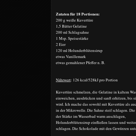
Zutaten für 18 Portionen:
200 g weiße Kuvertüre
1,5 Bätter
Gelatine
200 ml Schlagsahne
1 Msp. Speisestärke
2 Eier
120 ml Holunderblütensirup
etwas Vanillema
rk
etwas gemahlener Pfeffer n. B.
Nährwert
: 126 kcal/528kJ pro Portion
Kuvertüre schmelzen, die
Gelatine in kaltem Was
einweichen, ausd
rücken und sanft erhitzen, bis si
wird. Ich mache das sowohl mit Kuvertüre als au
in der Mikrowelle. Die Sahne steif schlagen.
Die 
der Stärke im Wasserbad warm anschlagen,
Holunderblütensirup einfließen lassen und weit
schlagen. Die Schokolade mit den Gewürzen unte