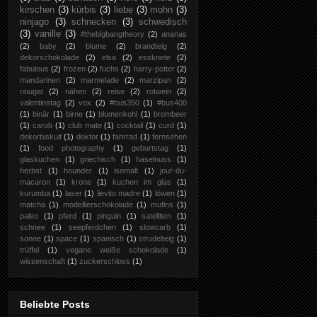
kirschen
(3)
kürbis
(3)
liebe
(3)
mohn
(3)
ninjago
(3)
schnecken
(3)
schwedisch
(3)
vanille
(3)
#thebigbangtheory
(2)
ananas
(2)
baby
(2)
blume
(2)
brandteig
(2)
dekorschokolade
(2)
elsa
(2)
essknete
(2)
fabulous
(2)
frozen
(2)
fuchs
(2)
harry-potter
(2)
mandarinen
(2)
marmelade
(2)
marzipan
(2)
nougat
(2)
nähen
(2)
reise
(2)
rotwein
(2)
valentinstag
(2)
vox
(2)
#bus350
(1)
#bus400
(1)
binär
(1)
birne
(1)
blumenkohl
(1)
brombeer
(1)
carob
(1)
club mate
(1)
cocktail
(1)
curd
(1)
dekorbiskuit
(1)
doktor
(1)
fahrrad
(1)
fernsehen
(1)
food photography
(1)
geburtstag
(1)
glaskuchen
(1)
griechisch
(1)
haselnuss
(1)
herbst
(1)
hounder
(1)
isomalt
(1)
jour-du-
macaron
(1)
krone
(1)
kuchen im glas
(1)
kurumba
(1)
laser
(1)
lievito madre
(1)
löwen
(1)
matcha
(1)
modellierschokolade
(1)
mufins
(1)
paleo
(1)
pferd
(1)
pinguin
(1)
satelliten
(1)
schnee
(1)
seepferdchen
(1)
slowcarb
(1)
sonne
(1)
space
(1)
spanisch
(1)
strudelteig
(1)
trüffel
(1)
vegane weiße schokolade
(1)
wissenschaft
(1)
zuckerschloss
(1)
Beliebte Posts