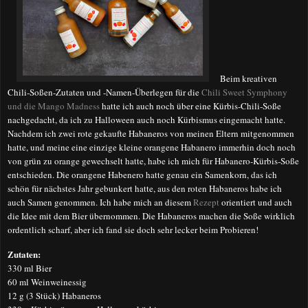
Beim kreativen
Chili-Soßen-Zutaten und -Namen-Überlegen für die
Chili Sweet Symphony
und die Mango Madness
hatte ich auch noch über eine Kürbis-Chili-Soße
nachgedacht, da ich zu Halloween auch noch Kürbismus eingemacht hatte.
Nachdem ich zwei rote gekaufte Habaneros von meinen Eltern mitgenommen
hatte, und meine eine einzige kleine orangene Habanero immerhin doch noch
von grün zu orange gewechselt hatte, habe ich mich für Habanero-Kürbis-Soße
entschieden. Die orangene Habenero hatte genau ein Samenkorn, das ich
schön für nächstes Jahr gebunkert hatte, aus den roten Habaneros habe ich
auch Samen genommen. Ich habe mich an diesem
Rezept
orientiert und auch
die Idee mit dem Bier übernommen. Die Habaneros machen die Soße wirklich
ordentlich scharf, aber ich fand sie doch sehr lecker beim Probieren!
Zutaten:
330 ml Bier
60 ml Weinweinessig
12 g (3 Stück) Habaneros