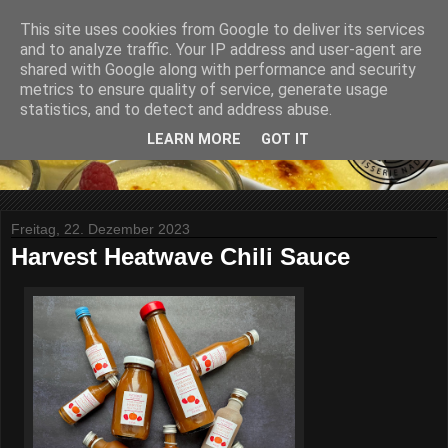
This site uses cookies from Google to deliver its services
and to analyze traffic. Your IP address and user-agent are
shared with Google along with performance and security
metrics to ensure quality of service, generate usage
statistics, and to detect and address abuse.
LEARN MORE
GOT IT
Freitag, 22. Dezember 2023
Harvest Heatwave Chili Sauce