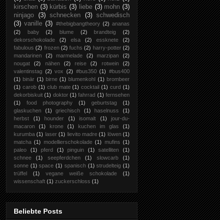
kirschen
(3)
kürbis
(3)
liebe
(3)
mohn
(3)
ninjago
(3)
schnecken
(3)
schwedisch
(3)
vanille
(3)
#thebigbangtheory
(2)
ananas
(2)
baby
(2)
blume
(2)
brandteig
(2)
dekorschokolade
(2)
elsa
(2)
essknete
(2)
fabulous
(2)
frozen
(2)
fuchs
(2)
harry-potter
(2)
mandarinen
(2)
marmelade
(2)
marzipan
(2)
nougat
(2)
nähen
(2)
reise
(2)
rotwein
(2)
valentinstag
(2)
vox
(2)
#bus350
(1)
#bus400
(1)
binär
(1)
birne
(1)
blumenkohl
(1)
brombeer
(1)
carob
(1)
club mate
(1)
cocktail
(1)
curd
(1)
dekorbiskuit
(1)
doktor
(1)
fahrrad
(1)
fernsehen
(1)
food photography
(1)
geburtstag
(1)
glaskuchen
(1)
griechisch
(1)
haselnuss
(1)
herbst
(1)
hounder
(1)
isomalt
(1)
jour-du-
macaron
(1)
krone
(1)
kuchen im glas
(1)
kurumba
(1)
laser
(1)
lievito madre
(1)
löwen
(1)
matcha
(1)
modellierschokolade
(1)
mufins
(1)
paleo
(1)
pferd
(1)
pinguin
(1)
satelliten
(1)
schnee
(1)
seepferdchen
(1)
slowcarb
(1)
sonne
(1)
space
(1)
spanisch
(1)
strudelteig
(1)
trüffel
(1)
vegane weiße schokolade
(1)
wissenschaft
(1)
zuckerschloss
(1)
Beliebte Posts