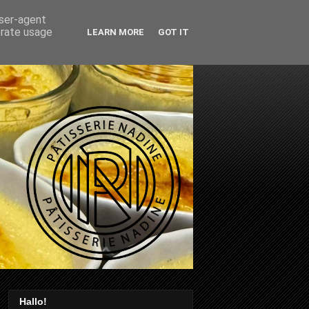
user-agent
erate usage
LEARN MORE
GOT IT
Hallo!