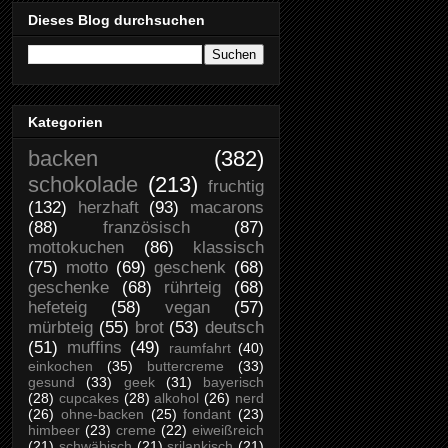
Dieses Blog durchsuchen
Kategorien
backen
(382)
schokolade
(213)
fruchtig
(132)
herzhaft
(93)
macarons
(88)
französisch
(87)
mottokuchen
(86)
klassisch
(75)
motto
(69)
geschenk
(68)
geschenke
(68)
rührteig
(68)
hefeteig
(58)
vegan
(57)
mürbteig
(55)
brot
(53)
deutsch
(51)
muffins
(49)
raumfahrt
(40)
einkochen
(35)
buttercreme
(33)
gesund
(33)
geek
(31)
bayerisch
(28)
cupcakes
(28)
alkohol
(26)
nerd
(26)
ohne-backen
(25)
fondant
(23)
himbeer
(23)
creme
(22)
eiweißreich
(21)
schwäbisch
(21)
srilankisch
(21)