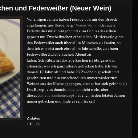
hen und Federweißer (Neuer Wein)
Vor einigen Jahren haben Freunde von mir den Brauch
angefangen, aus Heidelberg
"Neuen Wein"
oder auch
Federweißer mitzubringen und zum Genuss desselben
gepaart mit Zwiebelkuchen einzuladen. Mittlerweile gibts
den Federweißer auch über all in München zu kaufen, so
dass ich es meist auch einmal im Jahr schaffe, zu einem
Federweißer-Zwiebelkuchen-Abend zu
laden. Schwäbischer Zwiebelkuchen ist übrigens das
allererste, was ich ganz alleine gebacken habe. Ich war
damals 12 Jahre alt und habe 23 Zwiebeln geschält und
geschnitten und bin zwischendurch immer wieder zum
Weinen aus der Küche gegangen, aber es hat sich gelohnt ;-)
Das Rezept von damals habe ich nicht mehr, aber
dieses
Zwiebelkuchenrezept
habe ich in den letzten Jahren
immer gebacken und finde es sehr lecker!
Zutaten:
1 EL Öl