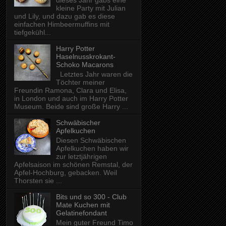
dieses Jahr gabs eine
kleine Party mit Julian
und Lily, und dazu gab es diese
einfachen Himbeermuffins mit
tiefgekühl...
Harry Potter
Haselnusskrokant-
Schoko Macarons
Letztes Jahr waren die
Töchter meiner
Freundin Ramona, Clara und Elisa,
in London und auch im Harry Potter
Museum. Beide sind große Harry ...
Schwäbischer
Apfelkuchen
Diesen Schwäbischen
Apfelkuchen haben wir
zur letztjährigen
Apfelsaison im schönen Remstal, der
Apfel-Hochburg, gebacken. Weil
Thorsten sie ...
Bits und so 300 - Club
Mate Kuchen mit
Gelatinefondant
Mein guter Freund Timo