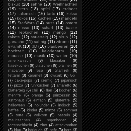
biskuit
(20)
sahne
(20)
Weihnachten
(19)
stern
(18)
apfel
(17)
erdbeer
(17)
italienisch
(16)
tarte
(16)
kekse
(15)
kokos
(15)
kuchen
(15)
mandeln
(15)
StarWars
(14)
nuss
(14)
ostern
(14)
nüsse
(13)
scharf
(13)
baiser
(12)
lebkuchen
(12)
mango
(12)
rakete
(12)
sauerteig
(12)
sirup
(12)
ganache
(11)
sahnig
(11)
zitrone
(11)
#PamK
(10)
3D
(10)
blaubeeren
(10)
hochzeit
(10)
kalorienarm
(10)
mousse
(10)
musik
(10)
winter
(10)
amerikanisch
(9)
klassiker
(9)
käsekuchen
(9)
plätzchen
(9)
pralinen
(9)
rhabarber
(9)
rosa
(9)
StarTrek
(8)
fettarm
(8)
karamell
(8)
lowcarb
(8)
GoT
(7)
cake-pops
(7)
cremig
(7)
japanisch
(7)
pizza
(7)
rührkuchen
(7)
amaretto
(6)
blätterteig
(6)
chili
(6)
flan
(6)
kochen
(6)
mehlfrei
(6)
orange
(6)
prinzessin
(6)
astronaut
(5)
einfach
(5)
glutenfrei
(5)
halloween
(5)
holunder
(5)
indisch
(5)
kaffee
(5)
kinder
(5)
minze
(5)
sommer
(5)
torte
(5)
vollkorn
(5)
basteln
(4)
maultaschen
(4)
regenbogen
(4)
tortenschlacht
(4)
zimt
(4)
attackontitan
(3)
blau
(3)
bärlauch
(3)
hefe
(3)
herz
(3)