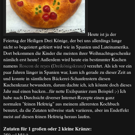
Heute ist ja der
Feiertag der Heiligen Drei Könige, der bei uns allerdings lange
nicht so begeistert gefeiert wird wie in Spanien und Lateinamerika.
Dort bekommen die Kinder die meisten ihrer Weihnachtsgeschenke
nämlich erst heute! Außerdem wird heute ein bestimmter Kuchen
namens
Roscon de reyes
(
Dreikönigskranz
) verzehrt. Als ich vor ein
paar Jahren länger in Spanien war, kam ich gerade zu dieser Zeit an
und konnte in sämtlichen Bäckerei-Schaufenstern diesen
Kuchenkranz bewundern, darum dachte ich, ich könnte doch dieses
Jahr mal einen backen...für nette Exilspanier zum Beispiel ;-) Ich
habe nach Durchsicht diverser Internet-Rezepte einen ganz
normalen "feinen Hefeteig" aus meinem allerersten Kochbuch
benutzt, da die Zutaten teilweise stark variieren, aber im Endeffekt
meist auf diesen feinen Hefeteig heraus laufen.
Zutaten für 1 großen oder 2 kleine Kränze:
250 ml Milch